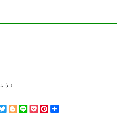
。
ょう！
F
T
Bl
Li
P
Pi
共