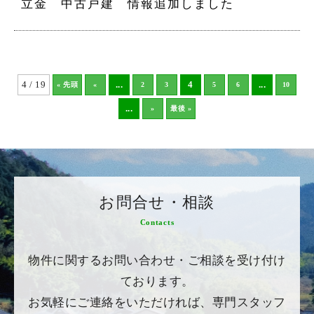
立金 中古戸建 情報追加しました
4 / 19
...
4
...
« 先頭
«
2
3
5
6
10
...
»
最後 »
お問合せ・相談
Contacts
物件に関するお問い合わせ・ご相談を受け付け
ております。
お気軽にご連絡をいただければ、専門スタッフ