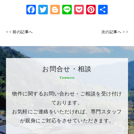
Face
Twitt
Blog
Line
Pock
Pinte
共有
book
er
ger
et
rest
< < 前の記事へ
次の記事へ > >
お問合せ・相談
Contacts
物件に関するお問い合わせ・ご相談を受け付け
ております。
お気軽にご連絡をいただければ、専門スタッフ
が親身にご対応をさせていただきます。