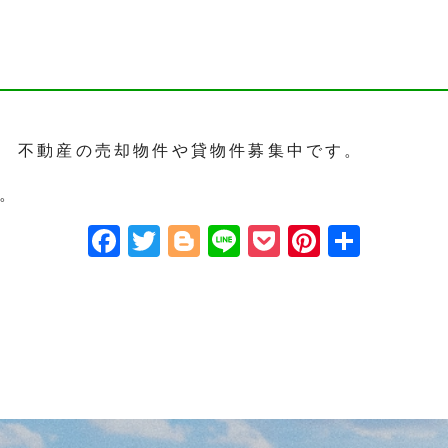
 不動産の売却物件や貸物件募集中です。
。
F
T
Bl
Li
P
Pi
共
ac
w
o
ne
oc
nt
有
eb
itt
g
ke
er
o
er
ge
t
es
o
r
t
k