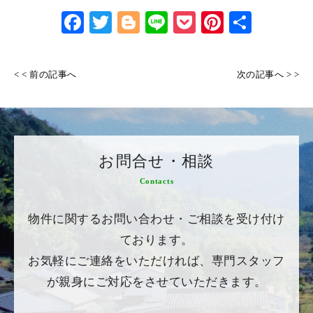
Face
Twitt
Blog
Line
Pock
Pinte
共有
book
er
ger
et
rest
< < 前の記事へ
次の記事へ > >
お問合せ・相談
Contacts
物件に関するお問い合わせ・ご相談を受け付け
ております。
お気軽にご連絡をいただければ、専門スタッフ
が親身にご対応をさせていただきます。