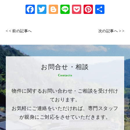
Face
Twitt
Blog
Line
Pock
Pinte
共有
book
er
ger
et
rest
< < 前の記事へ
次の記事へ > >
お問合せ・相談
Contacts
物件に関するお問い合わせ・ご相談を受け付け
ております。
お気軽にご連絡をいただければ、専門スタッフ
が親身にご対応をさせていただきます。