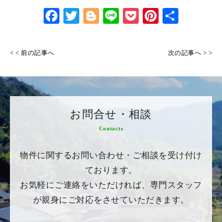
Face
Twitt
Blog
Line
Pock
Pinte
共有
book
er
ger
et
rest
< < 前の記事へ
次の記事へ > >
お問合せ・相談
Contacts
物件に関するお問い合わせ・ご相談を受け付け
ております。
お気軽にご連絡をいただければ、専門スタッフ
が親身にご対応をさせていただきます。