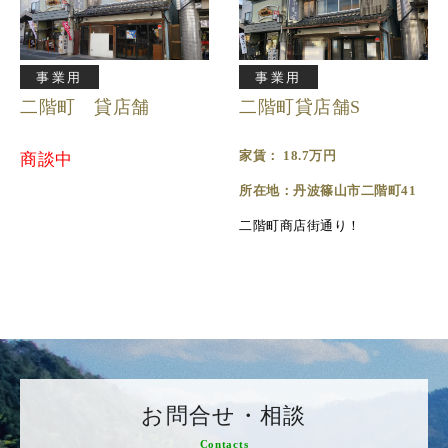
事業用
事業用
二階町 貸店舗
二階町貸店舗S
家賃： 18.7万円
商談中
所在地：丹波篠山市二階町41
二階町商店街通り！
お問合せ・相談
Contacts